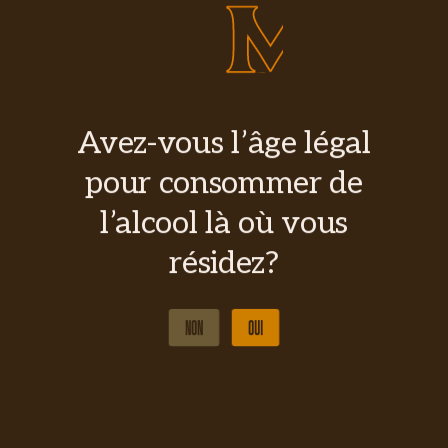
t
Nouvelle activité à la distillerie :
O
l
découvrez notre Masterclass
l
Whisky
d
ACTUALITÉS
ACT
Avez-vous l’âge légal
pour consommer de
l’alcool là où vous
résidez?
NON
OUI
NON
OUI