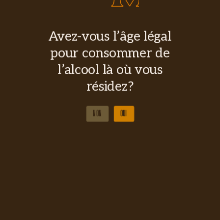
Avez-vous l’âge légal
pour consommer de
l’alcool là où vous
résidez?
NON
OUI
NON
OUI
Morbleu Cacao
Rhum noir chocolaté
Une version chocolatée de notre Morbleu
classique… Le meilleur des deux mondes pour les
amateurs de rhum et de chocolat.